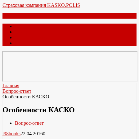
Перейти
Страховая компания KASKO.POLIS
к
Меню
содержимому
Главная
О нас
Обратная связь
Карта сайта
Главная
Вопрос-ответ
Особенности КАСКО
Особенности КАСКО
Вопрос-ответ
t98books
22.04.2016
0