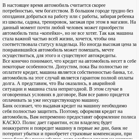
В настоящее время автомобиль считается скорее
потребностью, чем богатством. В большом городе трудно без
опоздания добраться на работу или с работы, забирая ребенка
из школы, садика, тренировок, заезжая при этом в магазин. На
данный момент почти любой человек может приобрести
автомобиль типа «копейки», но не все хотят. Так как машина
стала важной частью всей жизни, хочется, чтобы она
соответствовала статусу владельца. Но иногда высокая цена за
понравившийся автомобиль может помешать, мечте
осуществиться, для этого и существуют автокредиты.
Все конечно понимают, что кредит на автомобиль несет в себе
некоторые особенности. Допустим, пока Вы полностью не
оплатите кредит, машина является собственностью банка, т.е.
автомобиль на этот случай является гарантом полной оплаты
долга. А представим, что Вы оказались, в аварийной
ситуации и машина стала непригодной. В этом случае в
оговоренных условиях в договоре, Вам все равно придется
оплачивать за уже несуществующую машину.
Банк осознает, что выдавая кредит на машину необходимо
себя полностью защитить. Поэтому, оформляя кредит на
автомобиль, Вам непременно предоставят оформление полиса
КАСКО. Полис дает гарантии, если владелец будет
неаккуратен и повредит машину в первые же дни, банк не
потерпит убытки и приобретет страховые компенсации, при