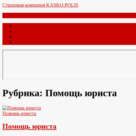
Перейти
Страховая компания KASKO.POLIS
к
Меню
содержимому
Главная
О нас
Обратная связь
Карта сайта
Рубрика:
Помощь юриста
Помощь юриста
Помощь юриста