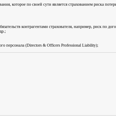
ания, которое по своей сути является страхованием риска поте
бязательств контрагентами
страхователя, например, риск по дог
др.;
ерсонала (Directors & Officers Professional Liability);