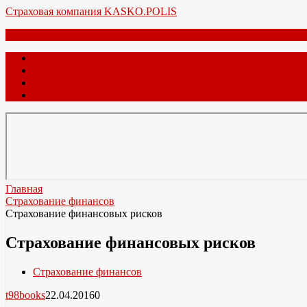
Перейти
Страховая компания KASKO.POLIS
к
Меню
содержимому
Главная
О нас
Обратная связь
Карта сайта
Главная
Страхование финансов
Страхование финансовых рисков
Страхование финансовых рисков
Страхование финансов
t98books
22.04.2016
0