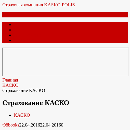
Перейти
Страховая компания KASKO.POLIS
к
Меню
содержимому
Главная
О нас
Обратная связь
Карта сайта
Главная
КАСКО
Страхование КАСКО
Страхование КАСКО
КАСКО
t98books
22.04.2016
22.04.2016
0