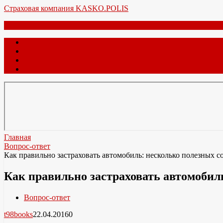
Перейти
Страховая компания KASKO.POLIS
к
Меню
содержимому
Главная
О нас
Обратная связь
Карта сайта
Главная
Вопрос-ответ
Как правильно застраховать автомобиль: несколько полезных с
Как правильно застраховать автомобил
Вопрос-ответ
t98books
22.04.2016
0