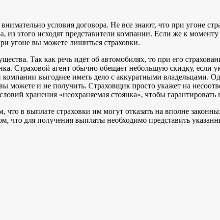
те внимательно условия договора. Не все знают, что при угоне с
а, из этого исходят представители компании. Если же к моменту 
 при угоне вы можете лишиться страховки.
щества. Так как речь идет об автомобилях, то при его страхова
янка. Страховой агент обычно обещает небольшую скидку, если у
ой компании выгоднее иметь дело с аккуратными владельцами. Од
ы можете и не получить. Страховщик просто укажет на несоотве
 условий хранения «неохраняемая стоянка», чтобы гарантировать
ом, что в выплате страховки им могут отказать на вполне законн
том, что для получения выплаты необходимо представить указан