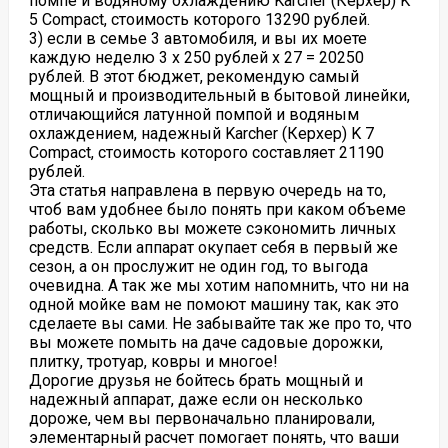
помпе и водяному охлаждению Karcher (Керхер) K
5 Compact, стоимость которого 13290 рублей.
3) если в семье 3 автомобиля, и вы их моете
каждую неделю 3 х 250 рублей х 27 = 20250
рублей. В этот бюджет, рекомендую самый
мощный и производительный в бытовой линейки,
отличающийся латунной помпой и водяным
охлаждением, надежный Karcher (Керхер) K 7
Compact, стоимость которого составляет 21190
рублей.
Эта статья направлена в первую очередь на то,
чтоб вам удобнее было понять при каком объеме
работы, сколько вы можете сэкономить личных
средств. Если аппарат окупает себя в первый же
сезон, а он прослужит не один год, то выгода
очевидна. А так же мы хотим напомнить, что ни на
одной мойке вам не помоют машину так, как это
сделаете вы сами. Не забывайте так же про то, что
вы можете помыть на даче садовые дорожки,
плитку, тротуар, ковры и многое!
Дорогие друзья не бойтесь брать мощный и
надежный аппарат, даже если он несколько
дороже, чем вы первоначально планировали,
элементарный расчет помогает понять, что ваши