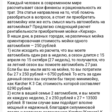
Каждый человек в современном мире
рассчитывает свои финансы и рациональность их
трат. Эта статья направлена на то, чтоб помочь
разобраться в вопросе, а стоит ли приобретать
автомойку или же есть смысл мыть автомобиль на
автомойках?
Предлагаю следующий расчет
рентабельности приобретения мойки «Керхер».
В наши дни, в разных городах, на различных мойка
ориентировочная стоимость мойки одного
автомобиля — 250 рублей.
1) если исходить из расчета, что вы моете
автомобиль один раз в неделю, а сезон длится с 15
апреля по 15 октября (27 недель), то получается, что
за летний сезон вы помоете автомобиль 27 раз.
Если бы вы мыли авто на мойке, то вы потратили
бы 27 х 250 рублей = 6750 рублей. То есть за один
дачный сезон вы окупили бы такую минимойку,
как Karcher K 3 Car, стоимость которой составляет
6290 рублей.
2) если в вашей семье 2 автомобиля, и вы моете
их каждую неделю, 2 х 250 рублей х 27 = 13500
рублей. В таком случае вам подойдет вполне
мощный и надежный, благодаря силуминовой